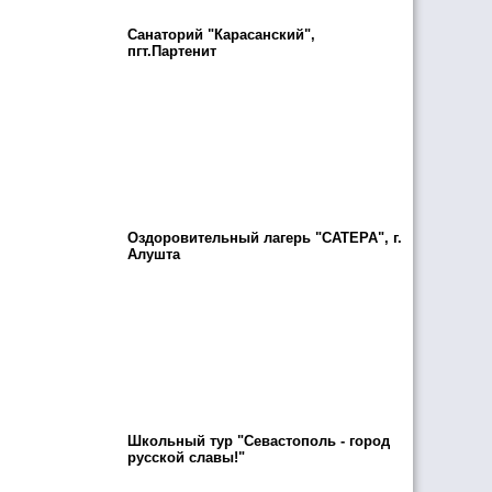
Санаторий "Карасанский",
пгт.Партенит
Оздоровительный лагерь "САТЕРА", г.
Алушта
Школьный тур "Севастополь - город
русской славы!"