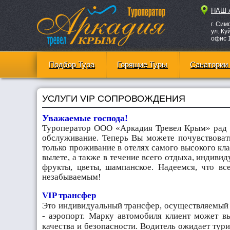
НАШ 
г. Си
ул. Ку
офис 
Подбор Тура
Горящие Туры
Санатории
УСЛУГИ VIP СОПРОВОЖДЕНИЯ
Уважаемые господа!
Туроператор ООО «Аркадия Тревел Крым» рад п
обслуживание. Теперь Вы можете почувствоват
только проживание в отелях самого высокого кл
вылете, а также в течение всего отдыха, индивид
фрукты, цветы, шампанское. Надеемся, что в
незабываемым!
VIP трансфер
Это индивидуальный трансфер, осуществляемый 
- аэропорт. Марку автомобиля клиент может в
качества и безопасности. Водитель ожидает тури