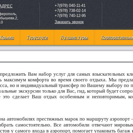
+7(978) 040-11-41
АДРЕС
+7(978) 738-02-14
мферополь,
+7(978) 740-12-95
йбышева,2,
Заказать звонок
10
 Крыма
Туруслуги
Лучшие туры
Корпоративным
редложить Вам набор услуг для самых взыскательных кли
ь максимум комфорта во время своего отдыха. Мы предл
асса, но и индивидуальный трансфер по Вашему выбору по п
уальные экскурсии только для Вас, гид, который будет сопр
се это сделает Ваш отдых особенным и неповторимым, 
на автомобилях престижных марок по маршруту аэропорт – 
ыбрать самостоятельно. Все автомобили отвечают мировы
стов у самого входа в аэропорт, помогает упаковать багаж 