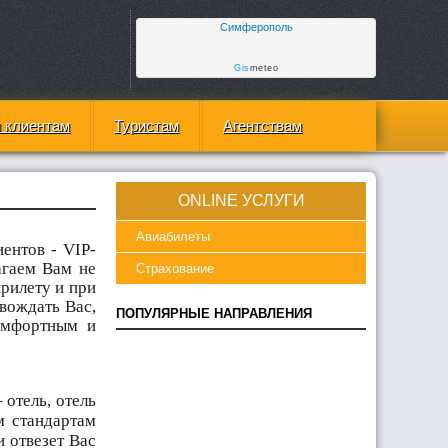
Симферополь
Gis
meteo
 клиентам
Туристам
Агентствам
ONLINE УСЛУГИ
Авиабилеты
ентов - VIP-
агаем Вам не
Страхование
рилету и при
овождать Вас,
ПОПУЛЯРНЫЕ НАПРАВЛЕНИЯ
комфортным и
отель, отель
м стандартам
и отвезет Вас