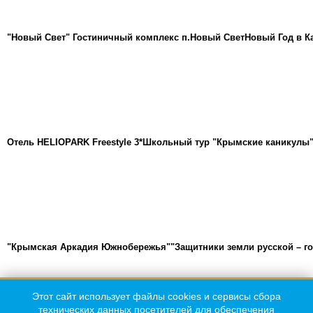
"Новый Свет" Гостиничный комплекс п.Новый Свет
Новый Год в К
Отель HELIOPARK Freestyle 3*
Школьный тур "Крымские каникулы
"Крымская Аркадия Южнобережья"
"Защитники земли русской – г
Этот сайт использует файлы cookies и сервисы сбора
Телефон:
технических данных посетителей для обеспечения