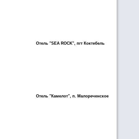
Отель "SEA ROCK", пгт Коктебель
Отель "Камелот", п. Малореченское