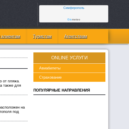
Симферополь
Gis
meteo
 клиентам
Туристам
Агентствам
ONLINE УСЛУГИ
Авиабилеты
Страхование
о от пляжа.
а также для
ПОПУЛЯРНЫЕ НАПРАВЛЕНИЯ
расположен на
тополя под