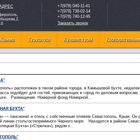
+7(978) 040-11-41
АДРЕС
+7(978) 738-02-14
мферополь,
+7(978) 740-12-95
йбышева,2,
Заказать звонок
10
 Крыма
Туруслуги
Лучшие туры
Корпоративным
А"
поль» расположен в тихом районе города, в Камышовой бухте, недалек
асса подойдет для гостей, приезжающих в город по деловым вопросам, 
дыхе. Размещение. Номерной фонд Номерной...
НАЯ БУХТА"
а» — пансионат и отель с собственным пляжем Севастополь, Крым. Он 
ой линии стольгостеприимного Черного моря. Находится в районе Севас
лецкая Бухта» («Стрелка»), рядом с...
СТОПОЛЬ"