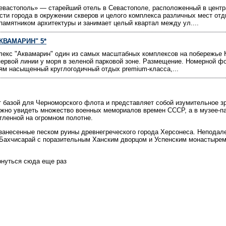
Севастополь» — старейший отель в Севастополе, расположенный в цент
сти города в окружении скверов и целого комплекса различных мест от
памятником архитектуры и занимает целый квартал между ул....
КВАМАРИН" 5*
лекс "Аквамарин" один из самых масштабных комплексов на побережье 
первой линии у моря в зеленой парковой зоне. Размещение. Номерной ф
ям насыщенный круглогодичный отдых premium-класса,...
т базой для Черноморского флота и представляет собой изумительное 
можно увидеть множество военных мемориалов времен СССР, а в музее-п
атленной на огромном полотне.
 занесенные песком руины древнегреческого города Херсонеса. Неподал
 Бахчисарай с поразительным Ханским дворцом и Успенским монастырем
рнуться сюда еще раз