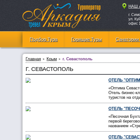
НАШ 
г. Си
ул. Ку
офис 
Подбор Тура
Горящие Туры
Санатории
Главная
Крым
г. Севастополь
Г. СЕВАСТОПОЛЬ
ОТЕЛЬ "ОПТИМ
«Оптима Севасто
Отель бизнес-кл
туристов на от
ОТЕЛЬ "ПЕСОЧ
«Песочная Бухт
первой берегов
названием «Стре
ОТЕЛЬ "СЕВА