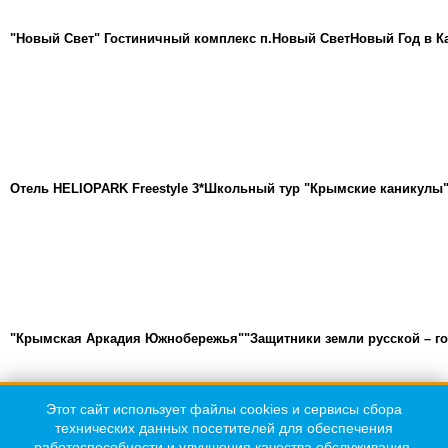
"Новый Свет" Гостиничный комплекс п.Новый Свет
Новый Год в К
Отель HELIOPARK Freestyle 3*
Школьный тур "Крымские каникулы
"Крымская Аркадия Южнобережья"
"Защитники земли русской – г
Этот сайт использует файлы cookies и сервисы сбора
Телефон:
технических данных посетителей для обеспечения
+7(978) 040-11-41
работоспособности и улучшения качества обслуживания.