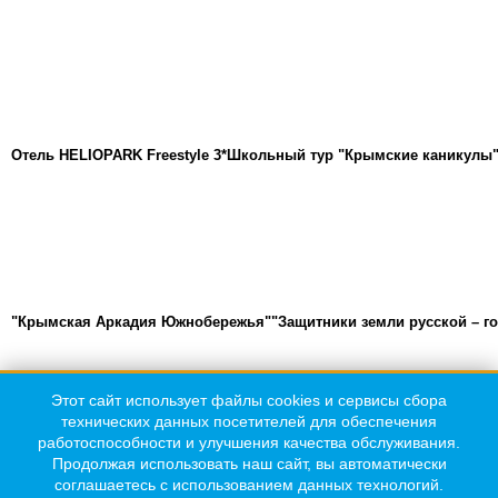
Отель HELIOPARK Freestyle 3*
Школьный тур "Крымские каникулы
"Крымская Аркадия Южнобережья"
"Защитники земли русской – г
Этот сайт использует файлы cookies и сервисы сбора
Телефон:
технических данных посетителей для обеспечения
+7(978) 040-11-41
работоспособности и улучшения качества обслуживания.
Продолжая использовать наш сайт, вы автоматически
E-Mail:
соглашаетесь с использованием данных технологий.
office@arkadia-crimea.com