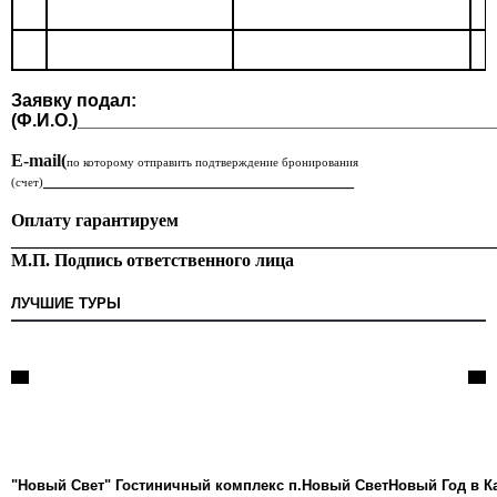
Заявку подал:
(Ф.И.О.)_________________________________________
E
-
mail
(
по которому отправить подтверждение бронирования
___________________________________
(счет)
Оплату гарантируем
______________________________________________________
М.П. Подпись ответственного лица
ЛУЧШИЕ ТУРЫ
"Новый Свет" Гостиничный комплекс п.Новый Свет
Новый Год в К