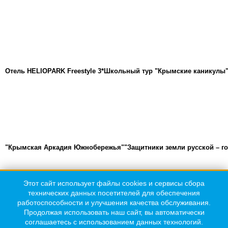
Отель HELIOPARK Freestyle 3*
Школьный тур "Крымские каникулы
"Крымская Аркадия Южнобережья"
"Защитники земли русской – г
Этот сайт использует файлы cookies и сервисы сбора
Телефон:
технических данных посетителей для обеспечения
+7(978) 040-11-41
работоспособности и улучшения качества обслуживания.
Продолжая использовать наш сайт, вы автоматически
E-Mail:
соглашаетесь с использованием данных технологий.
office@arkadia-crimea.com